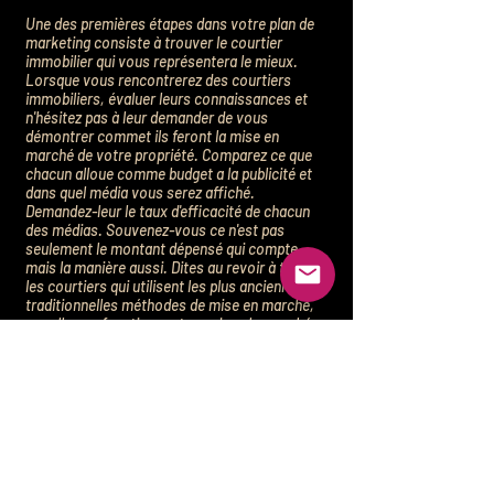
Une des premières étapes dans votre plan de
marketing consiste à trouver le courtier
immobilier qui vous représentera le mieux.
Lorsque vous rencontrerez des courtiers
immobiliers, évaluer leurs connaissances et
n'hésitez pas à leur demander de vous
démontrer commet ils feront la mise en
marché de votre propriété. Comparez ce que
chacun alloue comme budget a la publicité et
dans quel média vous serez affiché.
Demandez-leur le taux d'efficacité de chacun
des médias. Souvenez-vous ce n'est pas
seulement le montant dépensé qui compte,
mais la manière aussi. Dites au revoir à tous
les courtiers qui utilisent les plus anciennes et
traditionnelles méthodes de mise en marché,
car elles ne fonctionnent pas dans le marché
d'aujourd’hui. Pour être compétitif dans le
marché actuel, les courtiers immobiliers qui
utilisent des méthodes de mise en marché
nouvelles et innovatrices, sont ceux qui
obtiennent le plus grand nombre de
transactions, au meilleur prix et dans un court
laps de temps.